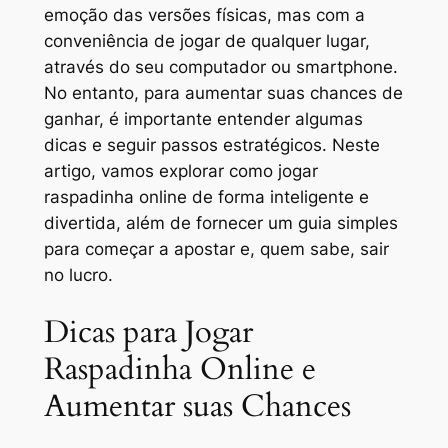
emoção das versões físicas, mas com a
conveniência de jogar de qualquer lugar,
através do seu computador ou smartphone.
No entanto, para aumentar suas chances de
ganhar, é importante entender algumas
dicas e seguir passos estratégicos. Neste
artigo, vamos explorar como jogar
raspadinha online de forma inteligente e
divertida, além de fornecer um guia simples
para começar a apostar e, quem sabe, sair
no lucro.
Dicas para Jogar
Raspadinha Online e
Aumentar suas Chances