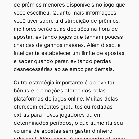
de prêmios menores disponíveis no jogo que
você escolheu. Quanto mais informações
você tiver sobre a distribuição de prêmios,
melhores serão suas decisões na hora de
apostar, evitando jogos que tenham poucas
chances de ganhos maiores. Além disso, é
inteligente estabelecer um limite de apostas
e saber quando parar, evitando perdas
desnecessárias ao se empolgar demais.
Outra estratégia importante é aproveitar
bônus e promoções oferecidos pelas
plataformas de jogos online. Muitas delas
oferecem créditos gratuitos ou rodadas
extras para novos jogadores ou em
determinados períodos, o que aumenta seu
volume de apostas sem gastar dinheiro