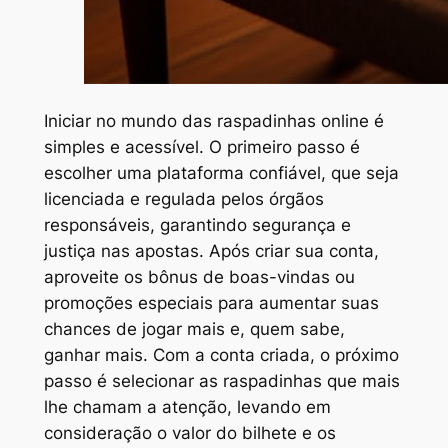
Iniciar no mundo das raspadinhas online é
simples e acessível. O primeiro passo é
escolher uma plataforma confiável, que seja
licenciada e regulada pelos órgãos
responsáveis, garantindo segurança e
justiça nas apostas. Após criar sua conta,
aproveite os bônus de boas-vindas ou
promoções especiais para aumentar suas
chances de jogar mais e, quem sabe,
ganhar mais. Com a conta criada, o próximo
passo é selecionar as raspadinhas que mais
lhe chamam a atenção, levando em
consideração o valor do bilhete e os