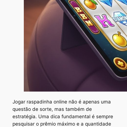
Jogar raspadinha online não é apenas uma
questão de sorte, mas também de
estratégia. Uma dica fundamental é sempre
pesquisar o prêmio máximo e a quantidade