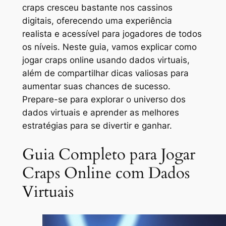
craps cresceu bastante nos cassinos
digitais, oferecendo uma experiência
realista e acessível para jogadores de todos
os níveis. Neste guia, vamos explicar como
jogar craps online usando dados virtuais,
além de compartilhar dicas valiosas para
aumentar suas chances de sucesso.
Prepare-se para explorar o universo dos
dados virtuais e aprender as melhores
estratégias para se divertir e ganhar.
Guia Completo para Jogar
Craps Online com Dados
Virtuais