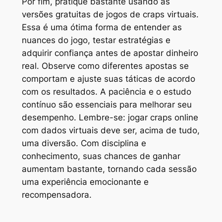
Por fim, pratique bastante usando as
versões gratuitas de jogos de craps virtuais.
Essa é uma ótima forma de entender as
nuances do jogo, testar estratégias e
adquirir confiança antes de apostar dinheiro
real. Observe como diferentes apostas se
comportam e ajuste suas táticas de acordo
com os resultados. A paciência e o estudo
contínuo são essenciais para melhorar seu
desempenho. Lembre-se: jogar craps online
com dados virtuais deve ser, acima de tudo,
uma diversão. Com disciplina e
conhecimento, suas chances de ganhar
aumentam bastante, tornando cada sessão
uma experiência emocionante e
recompensadora.