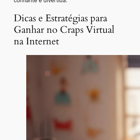
confiante e divertida.
Dicas e Estratégias para
Ganhar no Craps Virtual
na Internet