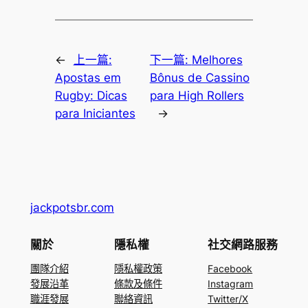
←
上一篇:
下一篇:
Melhores
Apostas em
Bônus de Cassino
Rugby: Dicas
para High Rollers
para Iniciantes
→
jackpotsbr.com
關於
隱私權
社交網路服務
團隊介紹
隱私權政策
Facebook
發展沿革
條款及條件
Instagram
職涯發展
聯絡資訊
Twitter/X