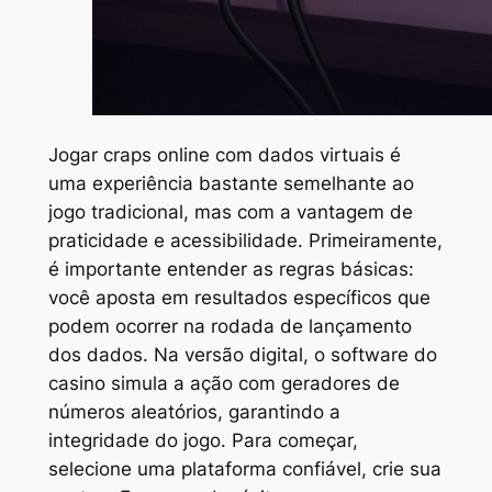
Jogar craps online com dados virtuais é
uma experiência bastante semelhante ao
jogo tradicional, mas com a vantagem de
praticidade e acessibilidade. Primeiramente,
é importante entender as regras básicas:
você aposta em resultados específicos que
podem ocorrer na rodada de lançamento
dos dados. Na versão digital, o software do
casino simula a ação com geradores de
números aleatórios, garantindo a
integridade do jogo. Para começar,
selecione uma plataforma confiável, crie sua