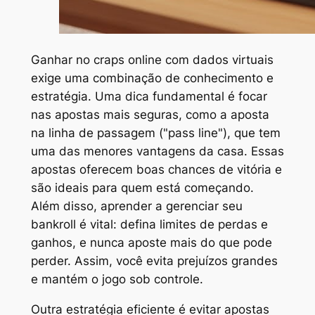
Ganhar no craps online com dados virtuais
exige uma combinação de conhecimento e
estratégia. Uma dica fundamental é focar
nas apostas mais seguras, como a aposta
na linha de passagem ("pass line"), que tem
uma das menores vantagens da casa. Essas
apostas oferecem boas chances de vitória e
são ideais para quem está começando.
Além disso, aprender a gerenciar seu
bankroll é vital: defina limites de perdas e
ganhos, e nunca aposte mais do que pode
perder. Assim, você evita prejuízos grandes
e mantém o jogo sob controle.
Outra estratégia eficiente é evitar apostas