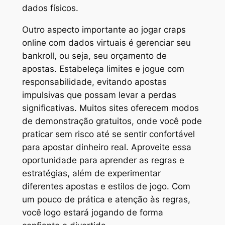
dados físicos.
Outro aspecto importante ao jogar craps
online com dados virtuais é gerenciar seu
bankroll, ou seja, seu orçamento de
apostas. Estabeleça limites e jogue com
responsabilidade, evitando apostas
impulsivas que possam levar a perdas
significativas. Muitos sites oferecem modos
de demonstração gratuitos, onde você pode
praticar sem risco até se sentir confortável
para apostar dinheiro real. Aproveite essa
oportunidade para aprender as regras e
estratégias, além de experimentar
diferentes apostas e estilos de jogo. Com
um pouco de prática e atenção às regras,
você logo estará jogando de forma