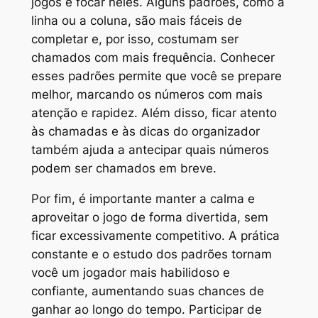
jogos e focar neles. Alguns padrões, como a
linha ou a coluna, são mais fáceis de
completar e, por isso, costumam ser
chamados com mais frequência. Conhecer
esses padrões permite que você se prepare
melhor, marcando os números com mais
atenção e rapidez. Além disso, ficar atento
às chamadas e às dicas do organizador
também ajuda a antecipar quais números
podem ser chamados em breve.
Por fim, é importante manter a calma e
aproveitar o jogo de forma divertida, sem
ficar excessivamente competitivo. A prática
constante e o estudo dos padrões tornam
você um jogador mais habilidoso e
confiante, aumentando suas chances de
ganhar ao longo do tempo. Participar de