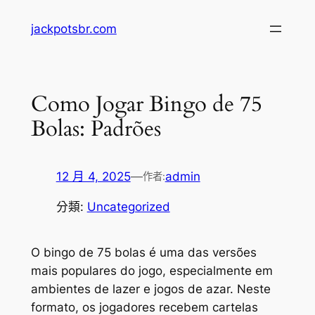
跳
jackpotsbr.com
至
主
要
內
Como Jogar Bingo de 75
容
Bolas: Padrões
12 月 4, 2025
—
admin
作者:
分類:
Uncategorized
O bingo de 75 bolas é uma das versões
mais populares do jogo, especialmente em
ambientes de lazer e jogos de azar. Neste
formato, os jogadores recebem cartelas