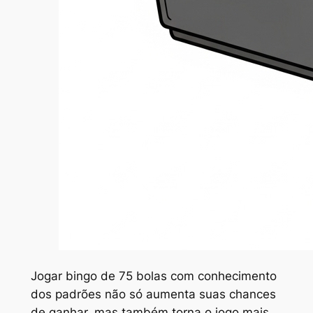
Jogar bingo de 75 bolas com conhecimento
dos padrões não só aumenta suas chances
de ganhar, mas também torna o jogo mais