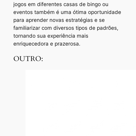
jogos em diferentes casas de bingo ou
eventos também é uma ótima oportunidade
para aprender novas estratégias e se
familiarizar com diversos tipos de padrões,
tornando sua experiência mais
enriquecedora e prazerosa.
OUTRO: