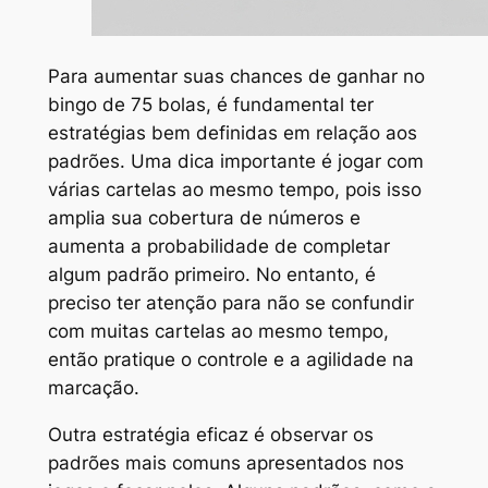
Para aumentar suas chances de ganhar no
bingo de 75 bolas, é fundamental ter
estratégias bem definidas em relação aos
padrões. Uma dica importante é jogar com
várias cartelas ao mesmo tempo, pois isso
amplia sua cobertura de números e
aumenta a probabilidade de completar
algum padrão primeiro. No entanto, é
preciso ter atenção para não se confundir
com muitas cartelas ao mesmo tempo,
então pratique o controle e a agilidade na
marcação.
Outra estratégia eficaz é observar os
padrões mais comuns apresentados nos