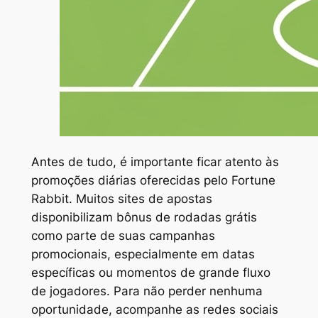
Antes de tudo, é importante ficar atento às
promoções diárias oferecidas pelo Fortune
Rabbit. Muitos sites de apostas
disponibilizam bônus de rodadas grátis
como parte de suas campanhas
promocionais, especialmente em datas
específicas ou momentos de grande fluxo
de jogadores. Para não perder nenhuma
oportunidade, acompanhe as redes sociais