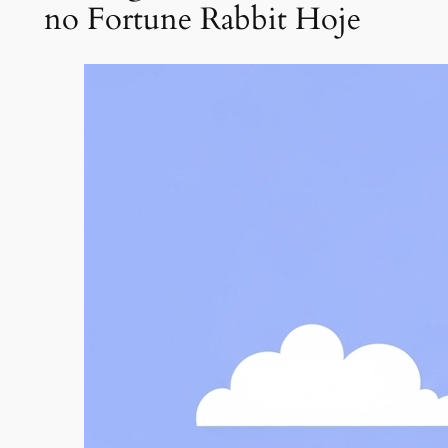
no Fortune Rabbit Hoje