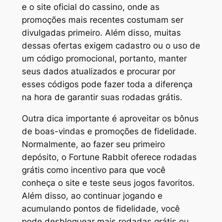
e o site oficial do cassino, onde as
promoções mais recentes costumam ser
divulgadas primeiro. Além disso, muitas
dessas ofertas exigem cadastro ou o uso de
um código promocional, portanto, manter
seus dados atualizados e procurar por
esses códigos pode fazer toda a diferença
na hora de garantir suas rodadas grátis.
Outra dica importante é aproveitar os bônus
de boas-vindas e promoções de fidelidade.
Normalmente, ao fazer seu primeiro
depósito, o Fortune Rabbit oferece rodadas
grátis como incentivo para que você
conheça o site e teste seus jogos favoritos.
Além disso, ao continuar jogando e
acumulando pontos de fidelidade, você
pode desbloquear mais rodadas grátis ou