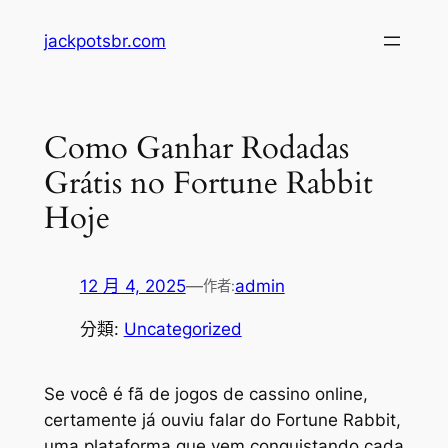
跳
jackpotsbr.com
至
主
要
內
Como Ganhar Rodadas
容
Grátis no Fortune Rabbit
Hoje
12 月 4, 2025
—
admin
作者:
分類:
Uncategorized
Se você é fã de jogos de cassino online,
certamente já ouviu falar do Fortune Rabbit,
uma plataforma que vem conquistando cada