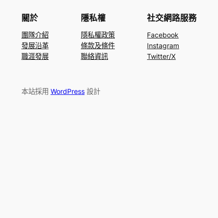
關於
隱私權
社交網路服務
團隊介紹
隱私權政策
Facebook
發展沿革
條款及條件
Instagram
職涯發展
聯絡資訊
Twitter/X
本站採用
WordPress
設計