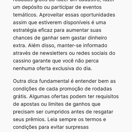
um depósito ou participar de eventos
temáticos. Aproveitar essas oportunidades
assim que estiverem disponíveis é uma
estratégia eficaz para aumentar suas
chances de ganhar sem gastar dinheiro
extra. Além disso, manter-se informado
através de newsletters ou redes sociais do
cassino garante que você não perca
nenhuma oferta exclusiva do dia.
Outra dica fundamental é entender bem as
condições de cada promoção de rodadas
grátis. Algumas ofertas podem ter requisitos
de apostas ou limites de ganhos que
precisam ser cumpridos antes de resgatar
seus prêmios. Leia sempre os termos e
condições para evitar surpresas