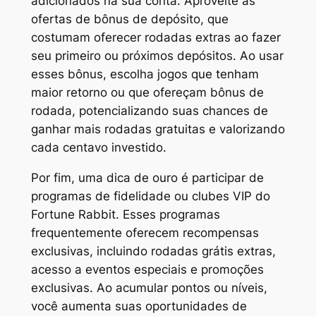
adicionados na sua conta. Aproveite as
ofertas de bônus de depósito, que
costumam oferecer rodadas extras ao fazer
seu primeiro ou próximos depósitos. Ao usar
esses bônus, escolha jogos que tenham
maior retorno ou que ofereçam bônus de
rodada, potencializando suas chances de
ganhar mais rodadas gratuitas e valorizando
cada centavo investido.
Por fim, uma dica de ouro é participar de
programas de fidelidade ou clubes VIP do
Fortune Rabbit. Esses programas
frequentemente oferecem recompensas
exclusivas, incluindo rodadas grátis extras,
acesso a eventos especiais e promoções
exclusivas. Ao acumular pontos ou níveis,
você aumenta suas oportunidades de