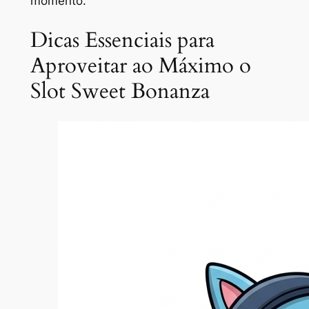
momento.
Dicas Essenciais para
Aproveitar ao Máximo o
Slot Sweet Bonanza