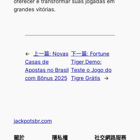
oferecer e transformar suas jogadas em
grandes vitórias.
←
上一篇:
Novas
下一篇:
Fortune
Casas de
Tiger Demo:
Apostas no Brasil
Teste o Jogo do
com Bônus 2025
Tigre Grátis
→
jackpotsbr.com
關於
隱私權
社交網路服務