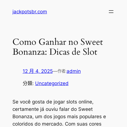
跳
jackpotsbr.com
至
主
要
內
Como Ganhar no Sweet
容
Bonanza: Dicas de Slot
12 月 4, 2025
—
admin
作者:
分類:
Uncategorized
Se você gosta de jogar slots online,
certamente já ouviu falar do Sweet
Bonanza, um dos jogos mais populares e
coloridos do mercado. Com suas cores