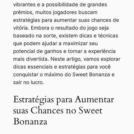
vibrantes e a possibilidade de grandes
prêmios, muitos jogadores buscam
estratégias para aumentar suas chances de
vitória. Embora o resultado do jogo seja
baseado na sorte, existem dicas e técnicas
que podem ajudar a maximizar seu
potencial de ganhos e tornar a experiência
mais divertida. Neste artigo, vamos explorar
dicas essenciais e estratégias para você
conquistar o máximo do Sweet Bonanza e
sair no lucro.
Estratégias para Aumentar
suas Chances no Sweet
Bonanza