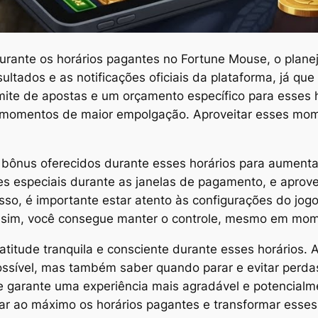
urante os horários pagantes no Fortune Mouse, o planej
ltados e as notificações oficiais da plataforma, já que 
limite de apostas e um orçamento específico para esses
omentos de maior empolgação. Aproveitar esses momen
 bônus oferecidos durante esses horários para aumentar
s especiais durante as janelas de pagamento, e aprovei
sso, é importante estar atento às configurações do jog
Assim, você consegue manter o controle, mesmo em mom
atitude tranquila e consciente durante esses horários.
ossível, mas também saber quando parar e evitar perd
que garante uma experiência mais agradável e potencial
tar ao máximo os horários pagantes e transformar ess