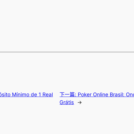
sito Mínimo de 1 Real
下一篇:
Poker Online Brasil: O
Grátis
→