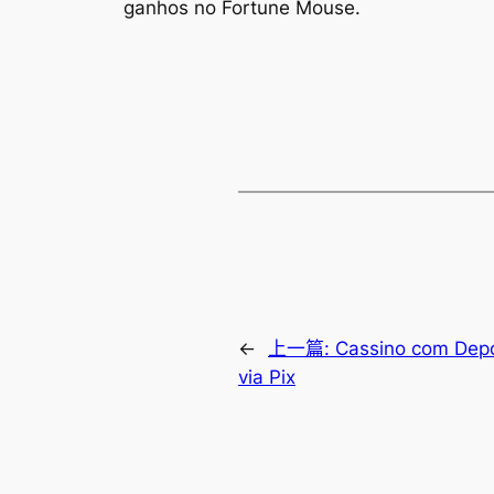
ganhos no Fortune Mouse.
←
上一篇:
Cassino com Depó
via Pix