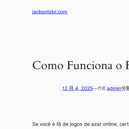
跳
jackpotsbr.com
至
主
要
內
容
Como Funciona o F
12 月 4, 2025
—
admin
分
作者:
Se você é fã de jogos de azar online, cer