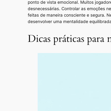
ponto de vista emocional. Muitos jogador
desnecessárias. Controlar as emoções ne
feitas de maneira consciente e segura. Ne
desenvolver uma mentalidade equilibrada
Dicas práticas para