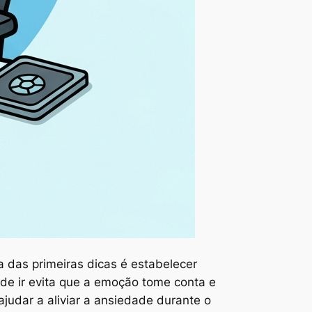
 das primeiras dicas é estabelecer
de ir evita que a emoção tome conta e
judar a aliviar a ansiedade durante o