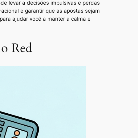
ode levar a decisões impulsivas e perdas
cional e garantir que as apostas sejam
 para ajudar você a manter a calma e
 no Red