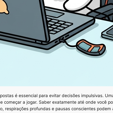
ostas é essencial para evitar decisões impulsivas. Uma
 de começar a jogar. Saber exatamente até onde você po
o, respirações profundas e pausas conscientes podem a