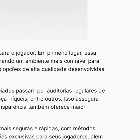
para o jogador. Em primeiro lugar, essa
ionando um ambiente mais confiável para
o opções de alta qualidade desenvolvidas
ciadas passam por auditorias regulares de
a-níqueis, entre outros. Isso assegura
ransparência também oferece maior
 mais seguras e rápidas, com métodos
es exclusivas para seus jogadores, além