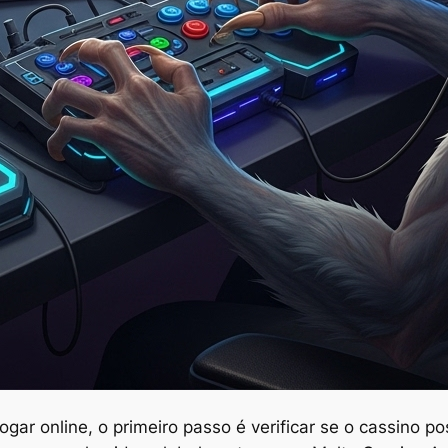
gar online, o primeiro passo é verificar se o cassino po