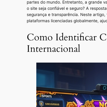
partes do mundo. Entretanto, a grande v
o site seja confiável e seguro? A respos
segurança e transparência. Neste artigo,
plataformas licenciadas globalmente, aju
Como Identificar C
Internacional