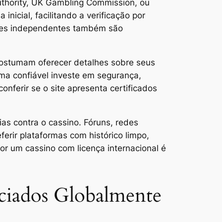
uthority, UK Gambling Commission, ou
nicial, facilitando a verificação por
ções independentes também são
 costumam oferecer detalhes sobre seus
rma confiável investe em segurança,
onferir se o site apresenta certificados
ias contra o cassino. Fóruns, redes
ferir plataformas com histórico limpo,
or um cassino com licença internacional é
ciados Globalmente