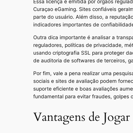
Essa licença é emitida por órgãos regul
Curaçao eGaming. Sites confiáveis geralme
parte do usuário. Além disso, a reputaç
indicadores importantes de confiabilidad
Outra dica importante é analisar a trans
reguladores, políticas de privacidade, m
usando criptografia SSL para proteger dad
de auditoria de softwares de terceiros, ga
Por fim, vale a pena realizar uma pesquis
sociais e sites de avaliação podem fornec
suporte eficiente e boas avaliações aume
fundamental para evitar fraudes, golpe
Vantagens de Jogar