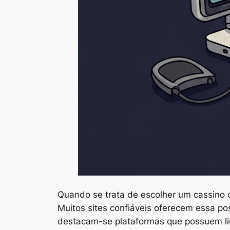
Quando se trata de escolher um cassino o
Muitos sites confiáveis oferecem essa pos
destacam-se plataformas que possuem lic