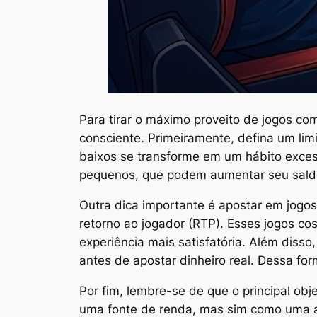
Para tirar o máximo proveito de jogos co
consciente. Primeiramente, defina um lim
baixos se transforme em um hábito exces
pequenos, que podem aumentar seu saldo 
Outra dica importante é apostar em jogos
retorno ao jogador (RTP). Esses jogos 
experiência mais satisfatória. Além diss
antes de apostar dinheiro real. Dessa fo
Por fim, lembre-se de que o principal obj
uma fonte de renda, mas sim como uma a