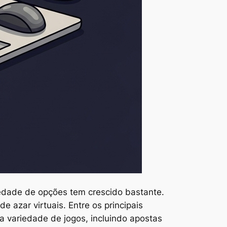
iedade de opções tem crescido bastante.
 azar virtuais. Entre os principais
 variedade de jogos, incluindo apostas