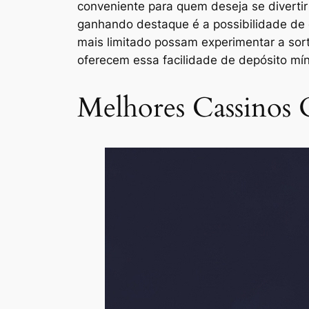
conveniente para quem deseja se divertir
ganhando destaque é a possibilidade de d
mais limitado possam experimentar a sort
oferecem essa facilidade de depósito mí
Melhores Cassinos 