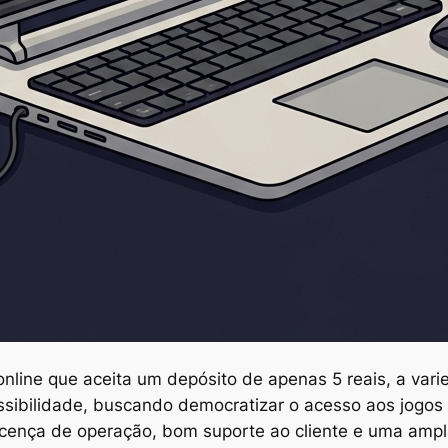
nline que aceita um depósito de apenas 5 reais, a var
sibilidade, buscando democratizar o acesso aos jogos de
ença de operação, bom suporte ao cliente e uma ampla