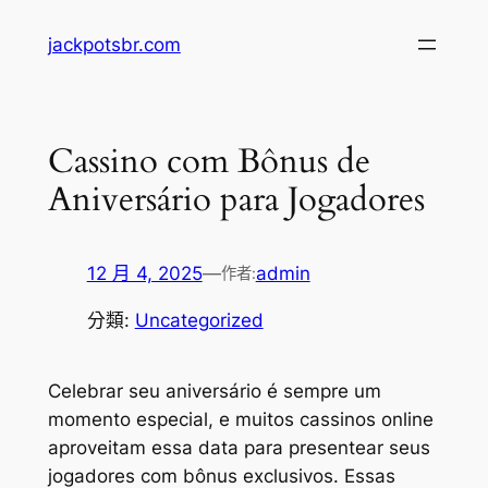
跳
jackpotsbr.com
至
主
要
內
Cassino com Bônus de
容
Aniversário para Jogadores
12 月 4, 2025
—
admin
作者:
分類:
Uncategorized
Celebrar seu aniversário é sempre um
momento especial, e muitos cassinos online
aproveitam essa data para presentear seus
jogadores com bônus exclusivos. Essas