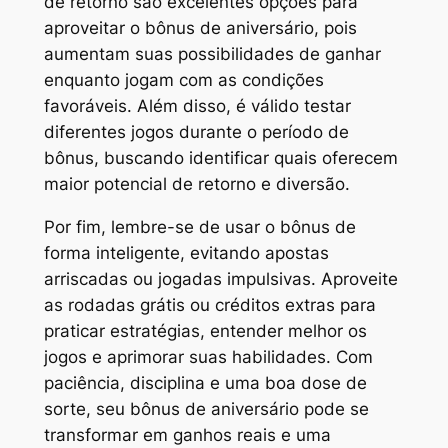
de retorno são excelentes opções para
aproveitar o bônus de aniversário, pois
aumentam suas possibilidades de ganhar
enquanto jogam com as condições
favoráveis. Além disso, é válido testar
diferentes jogos durante o período de
bônus, buscando identificar quais oferecem
maior potencial de retorno e diversão.
Por fim, lembre-se de usar o bônus de
forma inteligente, evitando apostas
arriscadas ou jogadas impulsivas. Aproveite
as rodadas grátis ou créditos extras para
praticar estratégias, entender melhor os
jogos e aprimorar suas habilidades. Com
paciência, disciplina e uma boa dose de
sorte, seu bônus de aniversário pode se
transformar em ganhos reais e uma