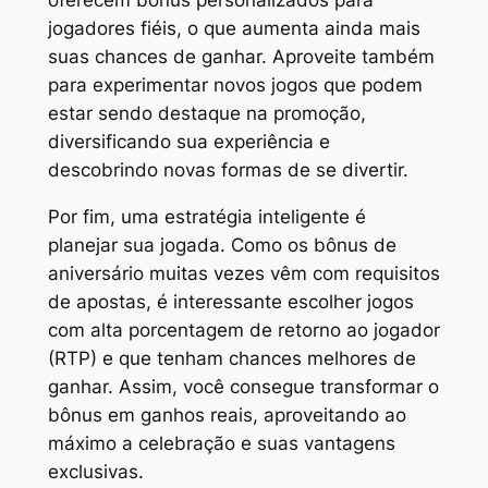
oferecem bônus personalizados para
jogadores fiéis, o que aumenta ainda mais
suas chances de ganhar. Aproveite também
para experimentar novos jogos que podem
estar sendo destaque na promoção,
diversificando sua experiência e
descobrindo novas formas de se divertir.
Por fim, uma estratégia inteligente é
planejar sua jogada. Como os bônus de
aniversário muitas vezes vêm com requisitos
de apostas, é interessante escolher jogos
com alta porcentagem de retorno ao jogador
(RTP) e que tenham chances melhores de
ganhar. Assim, você consegue transformar o
bônus em ganhos reais, aproveitando ao
máximo a celebração e suas vantagens
exclusivas.