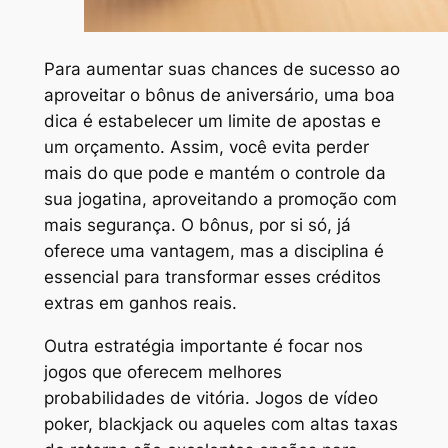
Para aumentar suas chances de sucesso ao
aproveitar o bônus de aniversário, uma boa
dica é estabelecer um limite de apostas e
um orçamento. Assim, você evita perder
mais do que pode e mantém o controle da
sua jogatina, aproveitando a promoção com
mais segurança. O bônus, por si só, já
oferece uma vantagem, mas a disciplina é
essencial para transformar esses créditos
extras em ganhos reais.
Outra estratégia importante é focar nos
jogos que oferecem melhores
probabilidades de vitória. Jogos de vídeo
poker, blackjack ou aqueles com altas taxas