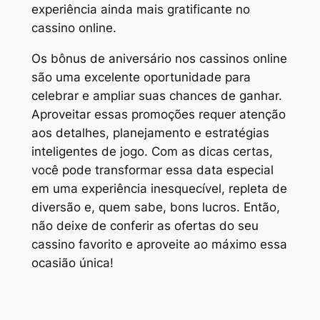
experiência ainda mais gratificante no
cassino online.
Os bônus de aniversário nos cassinos online
são uma excelente oportunidade para
celebrar e ampliar suas chances de ganhar.
Aproveitar essas promoções requer atenção
aos detalhes, planejamento e estratégias
inteligentes de jogo. Com as dicas certas,
você pode transformar essa data especial
em uma experiência inesquecível, repleta de
diversão e, quem sabe, bons lucros. Então,
não deixe de conferir as ofertas do seu
cassino favorito e aproveite ao máximo essa
ocasião única!