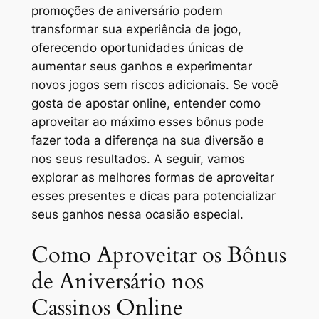
promoções de aniversário podem
transformar sua experiência de jogo,
oferecendo oportunidades únicas de
aumentar seus ganhos e experimentar
novos jogos sem riscos adicionais. Se você
gosta de apostar online, entender como
aproveitar ao máximo esses bônus pode
fazer toda a diferença na sua diversão e
nos seus resultados. A seguir, vamos
explorar as melhores formas de aproveitar
esses presentes e dicas para potencializar
seus ganhos nessa ocasião especial.
Como Aproveitar os Bônus
de Aniversário nos
Cassinos Online