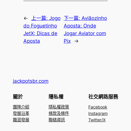
←
上一篇:
Jogo
下一篇:
Aviãozinho
do Foguetinho
Aposta: Onde
JetX: Dicas de
Jogar Aviator com
Aposta
Pix
→
jackpotsbr.com
關於
隱私權
社交網路服務
團隊介紹
隱私權政策
Facebook
發展沿革
條款及條件
Instagram
職涯發展
聯絡資訊
Twitter/X