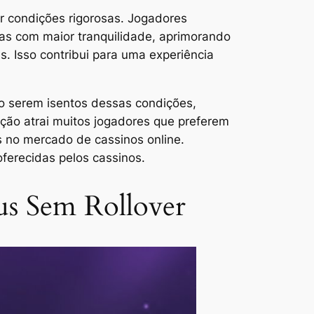
r condições rigorosas. Jogadores
vas com maior tranquilidade, aprimorando
. Isso contribui para uma experiência
o serem isentos dessas condições,
ção atrai muitos jogadores que preferem
s no mercado de cassinos online.
ferecidas pelos cassinos.
us Sem Rollover