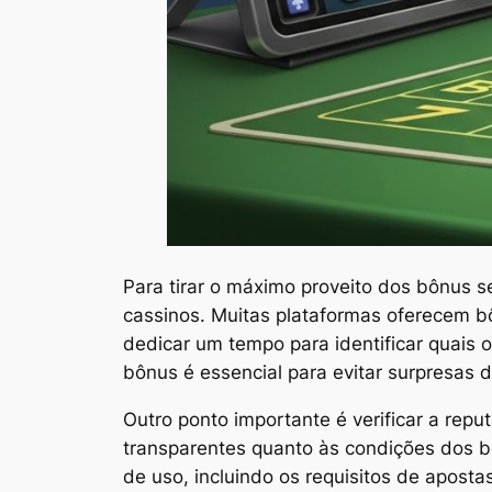
Para tirar o máximo proveito dos bônus se
cassinos. Muitas plataformas oferecem b
dedicar um tempo para identificar quais 
bônus é essencial para evitar surpresas 
Outro ponto importante é verificar a rep
transparentes quanto às condições dos b
de uso, incluindo os requisitos de apost