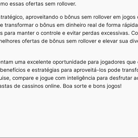
mo essas ofertas sem rollover.
tratégico, aproveitando o bônus sem rollover em jogos 
de transformar o bônus em dinheiro real de forma rápi
s para manter o controle e evitar perdas excessivas.
elhores ofertas de bônus sem rollover e elevar sua di
sentam uma excelente oportunidade para jogadores qu
nefícios e estratégias para aproveitá-los pode transf
squise, compare e jogue com inteligência para desfrutar
stas de cassinos online. Boa sorte e bons jogos!