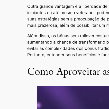
Outra grande vantagem é a liberdade de 
iniciantes ou até mesmo veteranos podem
suas estratégias sem a preocupação de pe
mais prazerosa, além de possibilitar um
Além disso, os bônus sem rollover costu
aumentando a chance de transformar o bô
evitar as complexidades dos bônus tradic
Portanto, entender seus benefícios é fun
Como Aproveitar as