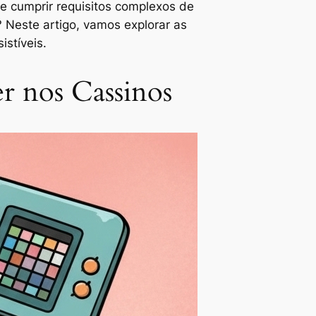
e cumprir requisitos complexos de
Neste artigo, vamos explorar as
istíveis.
r nos Cassinos