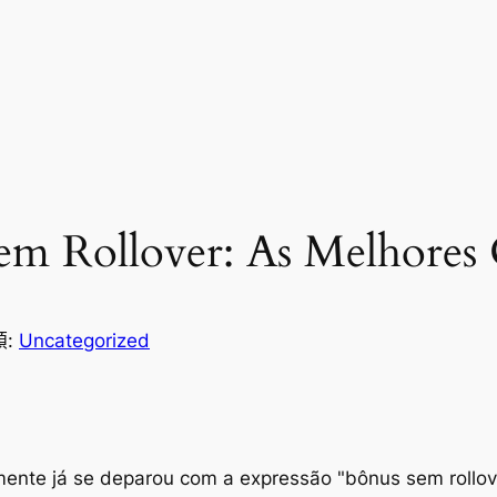
em Rollover: As Melhores 
類:
Uncategorized
mente já se deparou com a expressão "bônus sem rollov