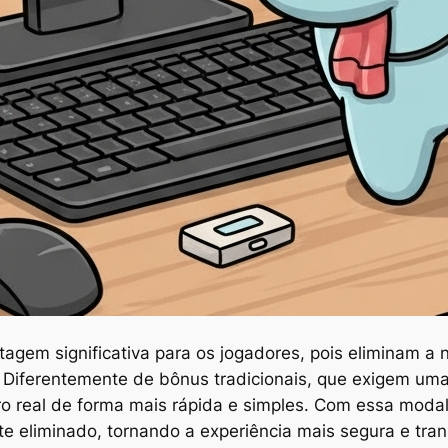
gem significativa para os jogadores, pois eliminam a 
 Diferentemente de bônus tradicionais, que exigem uma
ro real de forma mais rápida e simples. Com essa modal
te eliminado, tornando a experiência mais segura e tra