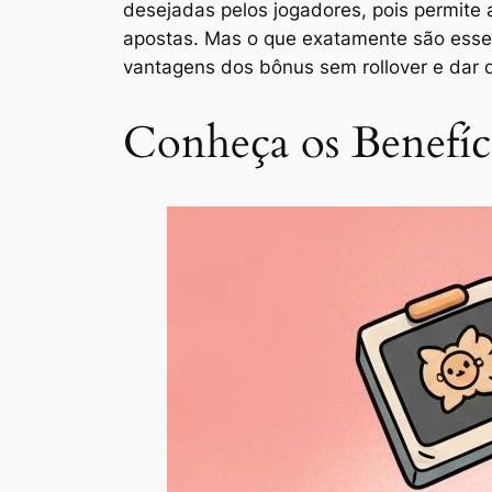
desejadas pelos jogadores, pois permite
apostas. Mas o que exatamente são esses
vantagens dos bônus sem rollover e dar di
Conheça os Benefíc