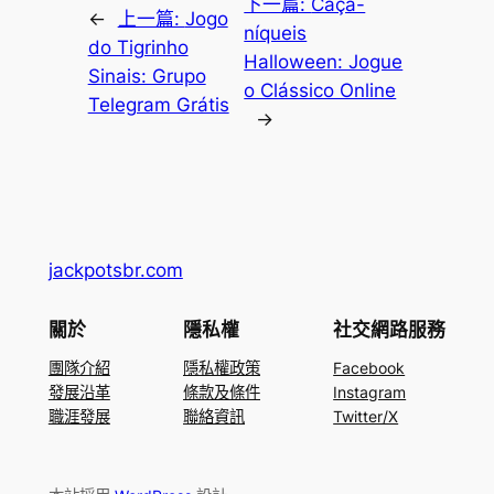
下一篇:
Caça-
←
上一篇:
Jogo
níqueis
do Tigrinho
Halloween: Jogue
Sinais: Grupo
o Clássico Online
Telegram Grátis
→
jackpotsbr.com
關於
隱私權
社交網路服務
團隊介紹
隱私權政策
Facebook
發展沿革
條款及條件
Instagram
職涯發展
聯絡資訊
Twitter/X