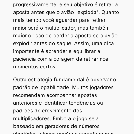
progressivamente, e seu objetivo é retirar a
aposta antes que o avião "exploda". Quanto
mais tempo você aguardar para retirar,
maior será o multiplicador, mas também
maior o risco de perder a aposta se o avião
explodir antes do saque. Assim, uma dica
importante é aprender a equilibrar a
paciência com a coragem de retirar nos
momentos certos.
Outra estratégia fundamental é observar o
padrão de jogabilidade. Muitos jogadores
recomendam acompanhar apostas
anteriores e identificar tendências ou
padrões de crescimento dos
multiplicadores. Embora o jogo seja
baseado em geradores de números