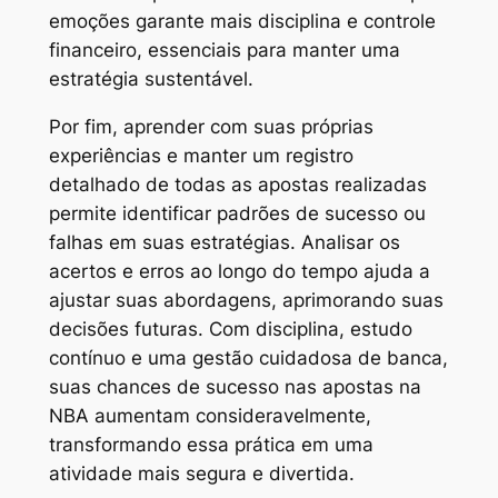
emoções garante mais disciplina e controle
financeiro, essenciais para manter uma
estratégia sustentável.
Por fim, aprender com suas próprias
experiências e manter um registro
detalhado de todas as apostas realizadas
permite identificar padrões de sucesso ou
falhas em suas estratégias. Analisar os
acertos e erros ao longo do tempo ajuda a
ajustar suas abordagens, aprimorando suas
decisões futuras. Com disciplina, estudo
contínuo e uma gestão cuidadosa de banca,
suas chances de sucesso nas apostas na
NBA aumentam consideravelmente,
transformando essa prática em uma
atividade mais segura e divertida.