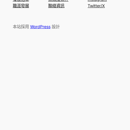
職涯發展
聯絡資訊
Twitter/X
本站採用
WordPress
設計