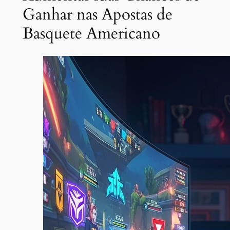
Ganhar nas Apostas de
Basquete Americano