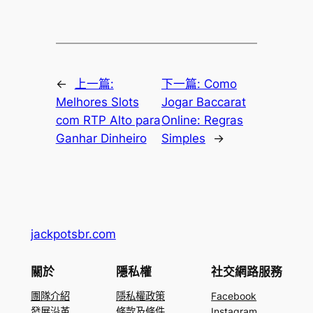
←
上一篇:
下一篇:
Como
Melhores Slots
Jogar Baccarat
com RTP Alto para
Online: Regras
Ganhar Dinheiro
Simples
→
jackpotsbr.com
關於
隱私權
社交網路服務
團隊介紹
隱私權政策
Facebook
發展沿革
條款及條件
Instagram