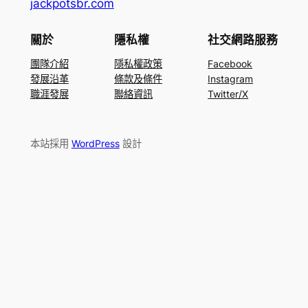
jackpotsbr.com
關於
隱私權
社交網路服務
團隊介紹
隱私權政策
Facebook
發展沿革
條款及條件
Instagram
職涯發展
聯絡資訊
Twitter/X
本站採用
WordPress
設計