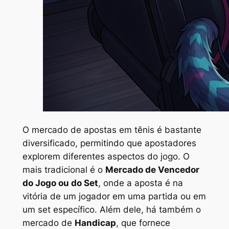
O mercado de apostas em tênis é bastante
diversificado, permitindo que apostadores
explorem diferentes aspectos do jogo. O
mais tradicional é o
Mercado de Vencedor
do Jogo ou do Set
, onde a aposta é na
vitória de um jogador em uma partida ou em
um set específico. Além dele, há também o
mercado de
Handicap
, que fornece