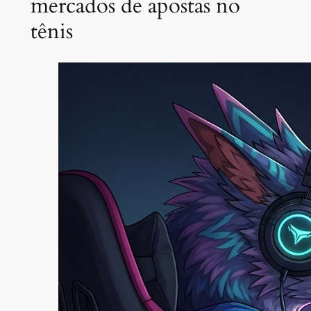
mercados de apostas no
tênis