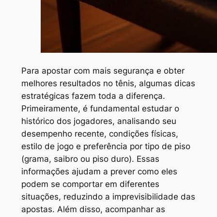
Para apostar com mais segurança e obter
melhores resultados no tênis, algumas dicas
estratégicas fazem toda a diferença.
Primeiramente, é fundamental estudar o
histórico dos jogadores, analisando seu
desempenho recente, condições físicas,
estilo de jogo e preferência por tipo de piso
(grama, saibro ou piso duro). Essas
informações ajudam a prever como eles
podem se comportar em diferentes
situações, reduzindo a imprevisibilidade das
apostas. Além disso, acompanhar as