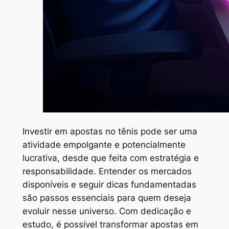
Investir em apostas no tênis pode ser uma
atividade empolgante e potencialmente
lucrativa, desde que feita com estratégia e
responsabilidade. Entender os mercados
disponíveis e seguir dicas fundamentadas
são passos essenciais para quem deseja
evoluir nesse universo. Com dedicação e
estudo, é possível transformar apostas em