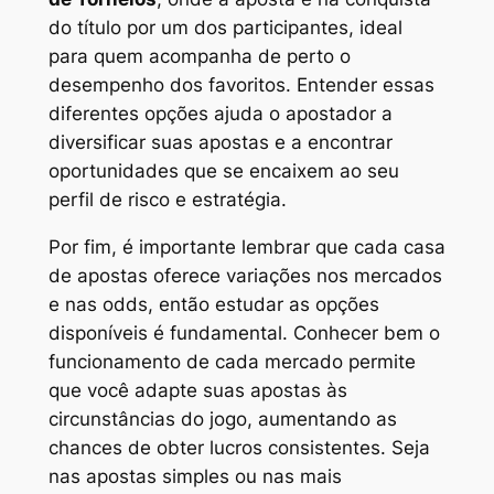
do título por um dos participantes, ideal
para quem acompanha de perto o
desempenho dos favoritos. Entender essas
diferentes opções ajuda o apostador a
diversificar suas apostas e a encontrar
oportunidades que se encaixem ao seu
perfil de risco e estratégia.
Por fim, é importante lembrar que cada casa
de apostas oferece variações nos mercados
e nas odds, então estudar as opções
disponíveis é fundamental. Conhecer bem o
funcionamento de cada mercado permite
que você adapte suas apostas às
circunstâncias do jogo, aumentando as
chances de obter lucros consistentes. Seja
nas apostas simples ou nas mais