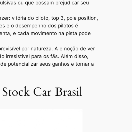
pulsivas ou que possam prejudicar seu
r: vitória do piloto, top 3, pole position,
ções e o desempenho dos pilotos é
menta, e cada movimento na pista pode
revisível por natureza. A emoção de ver
 irresistível para os fãs. Além disso,
e potencializar seus ganhos e tornar a
 Stock Car Brasil