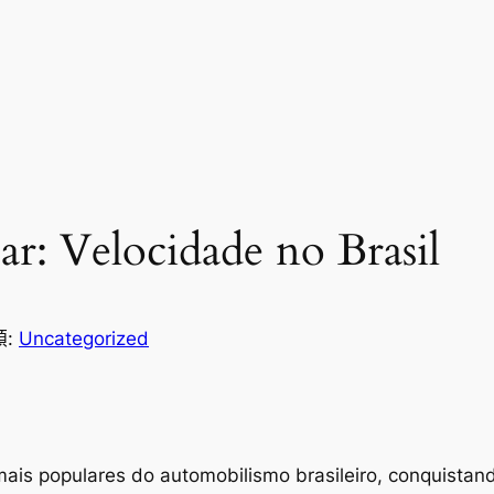
r: Velocidade no Brasil
類:
Uncategorized
mais populares do automobilismo brasileiro, conquista