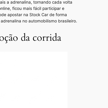
ais a adrenalina, tornando cada volta
ne, ficou mais fácil participar e
ode apostar na Stock Car de forma
adrenalina no automobilismo brasileiro.
oção da corrida