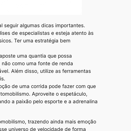
al seguir algumas dicas importantes.
ses de especialistas e esteja atento às
sicos. Ter uma estratégia bem
 aposte uma quantia que possa
, não como uma fonte de renda
el. Além disso, utilize as ferramentas
is.
moção de uma corrida pode fazer com que
utomobilismo. Aproveite o espetáculo,
ando a paixão pelo esporte e a adrenalina
utomobilismo, trazendo ainda mais emoção
sse universo de velocidade de forma