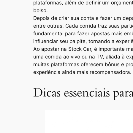
plataformas, além de definir um orçament
bolso.
Depois de criar sua conta e fazer um depós
entre outras. Cada corrida traz suas par
fundamental para fazer apostas mais emb
influenciar seu palpite, tornando a exper
Ao apostar na Stock Car, é importante ma
uma corrida ao vivo ou na TV, aliada à ex
muitas plataformas oferecem bônus e pro
experiência ainda mais recompensadora.
Dicas essenciais pa