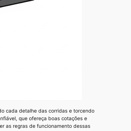
o cada detalhe das corridas e torcendo
onfiável, que ofereça boas cotações e
er as regras de funcionamento dessas