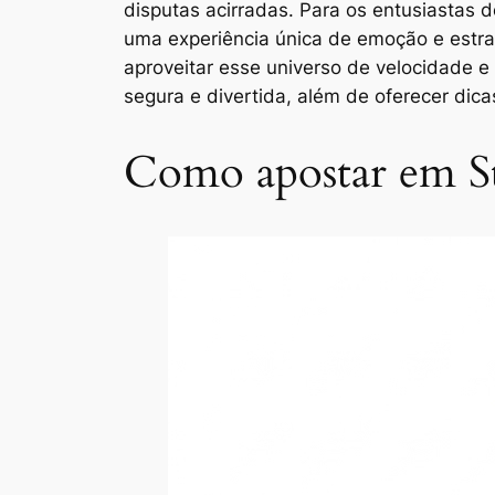
disputas acirradas. Para os entusiastas 
uma experiência única de emoção e estrat
aproveitar esse universo de velocidade 
segura e divertida, além de oferecer dic
Como apostar em St