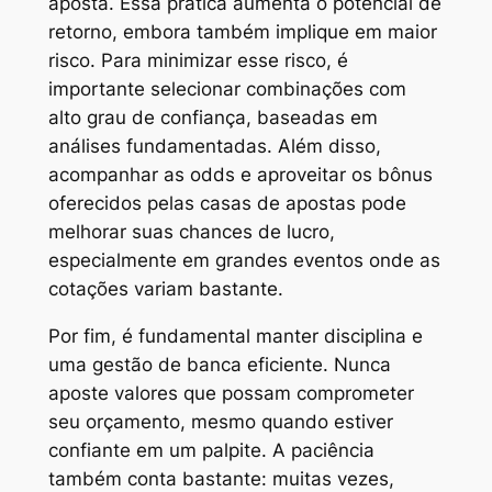
aposta. Essa prática aumenta o potencial de
retorno, embora também implique em maior
risco. Para minimizar esse risco, é
importante selecionar combinações com
alto grau de confiança, baseadas em
análises fundamentadas. Além disso,
acompanhar as odds e aproveitar os bônus
oferecidos pelas casas de apostas pode
melhorar suas chances de lucro,
especialmente em grandes eventos onde as
cotações variam bastante.
Por fim, é fundamental manter disciplina e
uma gestão de banca eficiente. Nunca
aposte valores que possam comprometer
seu orçamento, mesmo quando estiver
confiante em um palpite. A paciência
também conta bastante: muitas vezes,