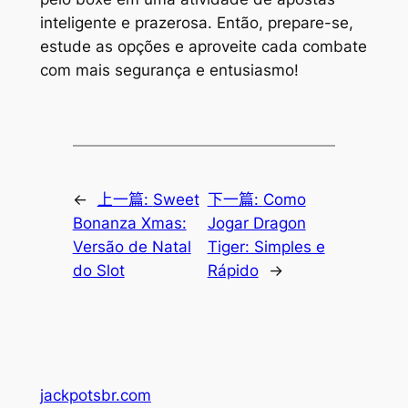
inteligente e prazerosa. Então, prepare-se,
estude as opções e aproveite cada combate
com mais segurança e entusiasmo!
←
上一篇:
Sweet
下一篇:
Como
Bonanza Xmas:
Jogar Dragon
Versão de Natal
Tiger: Simples e
do Slot
Rápido
→
jackpotsbr.com