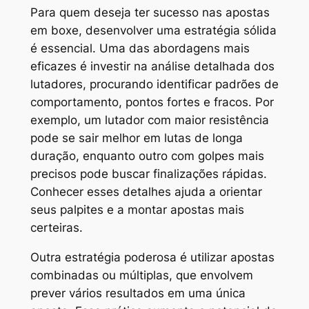
Para quem deseja ter sucesso nas apostas
em boxe, desenvolver uma estratégia sólida
é essencial. Uma das abordagens mais
eficazes é investir na análise detalhada dos
lutadores, procurando identificar padrões de
comportamento, pontos fortes e fracos. Por
exemplo, um lutador com maior resistência
pode se sair melhor em lutas de longa
duração, enquanto outro com golpes mais
precisos pode buscar finalizações rápidas.
Conhecer esses detalhes ajuda a orientar
seus palpites e a montar apostas mais
certeiras.
Outra estratégia poderosa é utilizar apostas
combinadas ou múltiplas, que envolvem
prever vários resultados em uma única