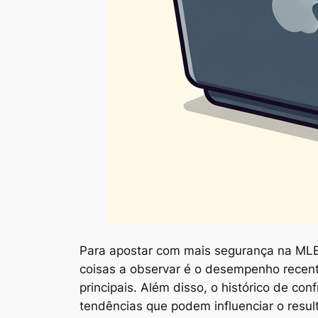
Para apostar com mais segurança na MLB, 
coisas a observar é o desempenho recente
principais. Além disso, o histórico de co
tendências que podem influenciar o resu