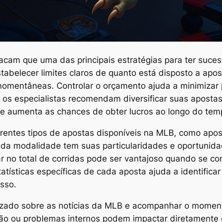
acam que uma das principais estratégias para ter suces
tabelecer limites claros de quanto está disposto a apos
mentâneas. Controlar o orçamento ajuda a minimizar p
, os especialistas recomendam diversificar suas aposta
os e aumenta as chances de obter lucros ao longo do tem
erentes tipos de apostas disponíveis na MLB, como apos
ada modalidade tem suas particularidades e oportunid
ar no total de corridas pode ser vantajoso quando se co
tísticas específicas de cada aposta ajuda a identifica
sso.
alizado sobre as notícias da MLB e acompanhar o momen
ção ou problemas internos podem impactar diretamente