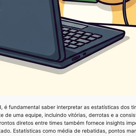
é fundamental saber interpretar as estatísticas dos t
 de uma equipe, incluindo vitórias, derrotas e a cons
nfrontos diretos entre times também fornece insights i
ltado. Estatísticas como média de rebatidas, pontos ma