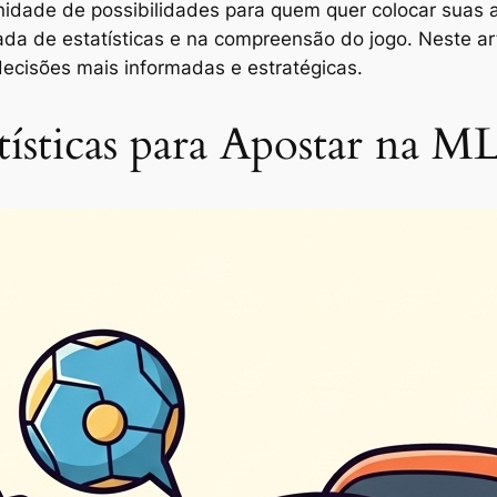
inidade de possibilidades para quem quer colocar suas
ada de estatísticas e na compreensão do jogo. Neste ar
ecisões mais informadas e estratégicas.
tísticas para Apostar na M