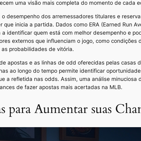
erecem uma visão mais completa do momento de cada e
é o desempenho dos arremessadores titulares e reserva
 que inicia a partida. Dados como ERA (Earned Run Aver
 a identificar quem está com melhor desempenho e pode 
res externos que influenciam o jogo, como condições d
as probabilidades de vitória.
 de apostas e as linhas de odd oferecidas pelas casas 
as ao longo do tempo permite identificar oportunidade
e a refletida nas odds. Assim, uma análise minuciosa d
ances de fazer apostas mais acertadas na MLB.
tas para Aumentar suas Cha