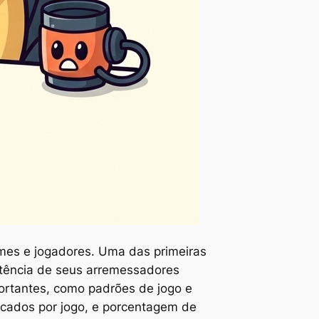
imes e jogadores. Uma das primeiras
istência de seus arremessadores
mportantes, como padrões de jogo e
rcados por jogo, e porcentagem de