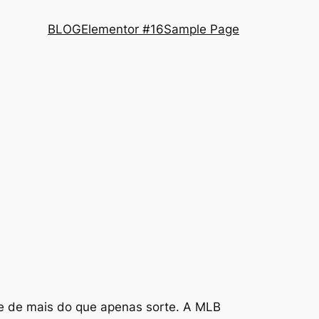
BLOG
Elementor #16
Sample Page
e de mais do que apenas sorte. A MLB