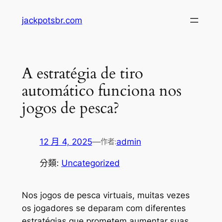
跳
jackpotsbr.com
至
主
要
內
A estratégia de tiro
容
automático funciona nos
jogos de pesca?
12 月 4, 2025
—
admin
作者:
分類:
Uncategorized
Nos jogos de pesca virtuais, muitas vezes
os jogadores se deparam com diferentes
estratégias que prometem aumentar suas