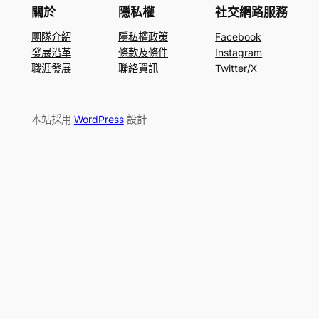
關於
隱私權
社交網路服務
團隊介紹
隱私權政策
Facebook
發展沿革
條款及條件
Instagram
職涯發展
聯絡資訊
Twitter/X
本站採用
WordPress
設計