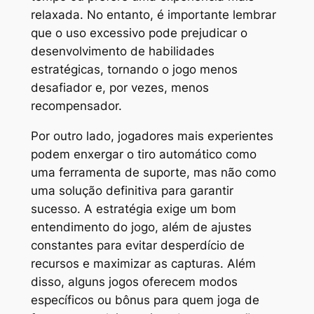
relaxada. No entanto, é importante lembrar
que o uso excessivo pode prejudicar o
desenvolvimento de habilidades
estratégicas, tornando o jogo menos
desafiador e, por vezes, menos
recompensador.
Por outro lado, jogadores mais experientes
podem enxergar o tiro automático como
uma ferramenta de suporte, mas não como
uma solução definitiva para garantir
sucesso. A estratégia exige um bom
entendimento do jogo, além de ajustes
constantes para evitar desperdício de
recursos e maximizar as capturas. Além
disso, alguns jogos oferecem modos
específicos ou bônus para quem joga de