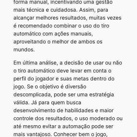
forma manual, incentivando uma gestão
mais técnica e cuidadosa. Assim, para
alcançar melhores resultados, muitas vezes
é recomendado combinar o uso do tiro
automático com ações manuais,
aproveitando o melhor de ambos os
mundos.
Em última análise, a decisão de usar ou não
o tiro automático deve levar em conta o
perfil do jogador e suas metas dentro do
jogo. Se o objetivo é diversão
descomplicada, pode ser uma estratégia
válida. Já para quem busca
desenvolvimento de habilidades e maior
controle dos resultados, o uso moderado ou
até mesmo evitar a automação pode ser
mais vantajoso. Conhecer bem o jogo,