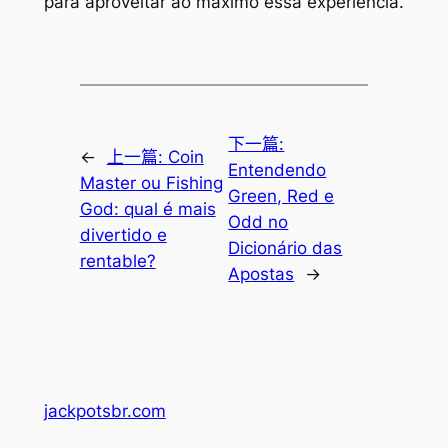
para aproveitar ao máximo essa experiência.
下一篇:
←
上一篇:
Coin
Entendendo
Master ou Fishing
Green, Red e
God: qual é mais
Odd no
divertido e
Dicionário das
rentable?
Apostas
→
jackpotsbr.com