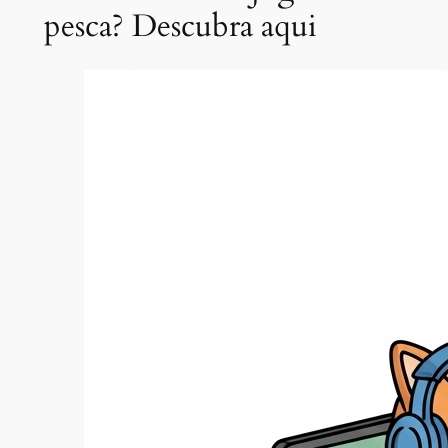
pesca? Descubra aqui