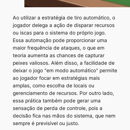
Ao utilizar a estratégia de tiro automático, o
jogador delega a ação de disparar recursos
ou iscas para o sistema do próprio jogo.
Essa automação pode proporcionar uma
maior frequência de ataques, o que em
teoria aumenta as chances de capturar
peixes valiosos. Além disso, a facilidade de
deixar o jogo "em modo automático" permite
ao jogador focar em estratégias mais
amplas, como escolha de locais ou
gerenciamento de recursos. Por outro lado,
essa prática também pode gerar uma
sensação de perda de controle, pois a
decisão fica nas mãos do sistema, que nem
sempre é previsível ou justo.