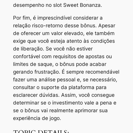
desempenho no slot Sweet Bonanza.
Por fim, é imprescindível considerar a
relação risco-retorno desse bônus. Apesar
de oferecer um valor elevado, ele também
exige que você esteja atento às condições
de liberação. Se você não estiver
confortável com requisitos de apostas ou
limites de saque, o bônus pode acabar
gerando frustração. É sempre recomendável
fazer uma análise pessoal e, se necessário,
consultar o suporte da plataforma para
esclarecer dúvidas. Assim, você consegue
determinar se o investimento vale a pena e
se o bônus vai realmente aprimorar sua
experiência de jogo.
TOPIC DETAILS: