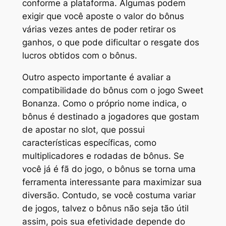
conforme a plataforma. Algumas podem
exigir que você aposte o valor do bônus
várias vezes antes de poder retirar os
ganhos, o que pode dificultar o resgate dos
lucros obtidos com o bônus.
Outro aspecto importante é avaliar a
compatibilidade do bônus com o jogo Sweet
Bonanza. Como o próprio nome indica, o
bônus é destinado a jogadores que gostam
de apostar no slot, que possui
características específicas, como
multiplicadores e rodadas de bônus. Se
você já é fã do jogo, o bônus se torna uma
ferramenta interessante para maximizar sua
diversão. Contudo, se você costuma variar
de jogos, talvez o bônus não seja tão útil
assim, pois sua efetividade depende do