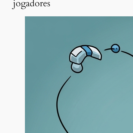
jogadores