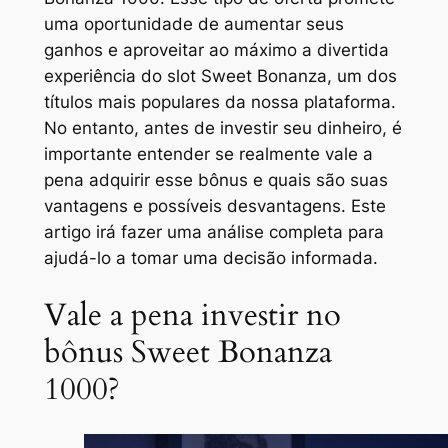
uma oportunidade de aumentar seus
ganhos e aproveitar ao máximo a divertida
experiência do slot Sweet Bonanza, um dos
títulos mais populares da nossa plataforma.
No entanto, antes de investir seu dinheiro, é
importante entender se realmente vale a
pena adquirir esse bônus e quais são suas
vantagens e possíveis desvantagens. Este
artigo irá fazer uma análise completa para
ajudá-lo a tomar uma decisão informada.
Vale a pena investir no
bônus Sweet Bonanza
1000?