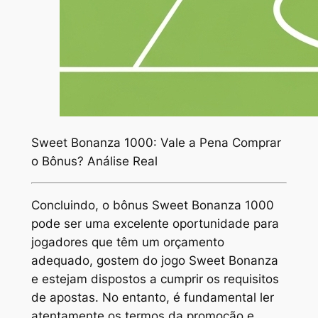
Sweet Bonanza 1000: Vale a Pena Comprar
o Bônus? Análise Real
Concluindo, o bônus Sweet Bonanza 1000
pode ser uma excelente oportunidade para
jogadores que têm um orçamento
adequado, gostem do jogo Sweet Bonanza
e estejam dispostos a cumprir os requisitos
de apostas. No entanto, é fundamental ler
atentamente os termos da promoção e