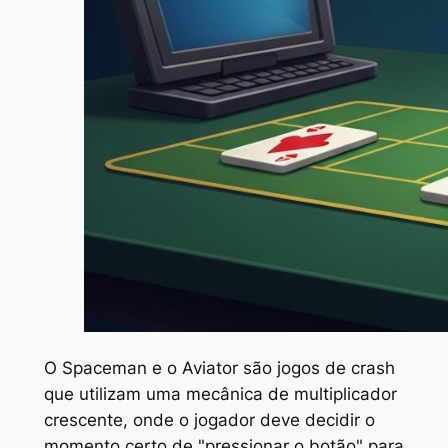
O Spaceman e o Aviator são jogos de crash
que utilizam uma mecânica de multiplicador
crescente, onde o jogador deve decidir o
momento certo de "pressionar o botão" para