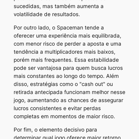
sucedidas, mas também aumenta a
volatilidade de resultados.
Por outro lado, o Spaceman tende a
oferecer uma experiência mais equilibrada,
com menor risco de perder a aposta e uma
tendência a multiplicadores mais baixos,
porém mais frequentes. Essa estabilidade
pode ser vantajosa para quem busca lucros
mais constantes ao longo do tempo. Além
disso, estratégias como o "cash out" ou
retirada antecipada funcionam melhor nesse
jogo, aumentando as chances de assegurar
lucros consistentes e evitar perdas
completas em momentos de maior risco.
Por fim, o elemento decisivo para
determinar qual jogo oferece maior retorno