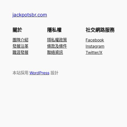
jackpotsbr.com
關於
隱私權
社交網路服務
團隊介紹
隱私權政策
Facebook
發展沿革
條款及條件
Instagram
職涯發展
聯絡資訊
Twitter/X
本站採用
WordPress
設計