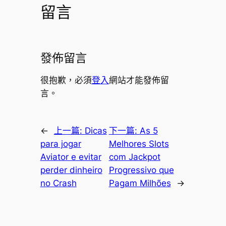
留言
發佈留言
很抱歉，必須
登入
網站才能發佈留
言。
←
上一篇:
Dicas
下一篇:
As 5
para jogar
Melhores Slots
Aviator e evitar
com Jackpot
perder dinheiro
Progressivo que
no Crash
Pagam Milhões
→