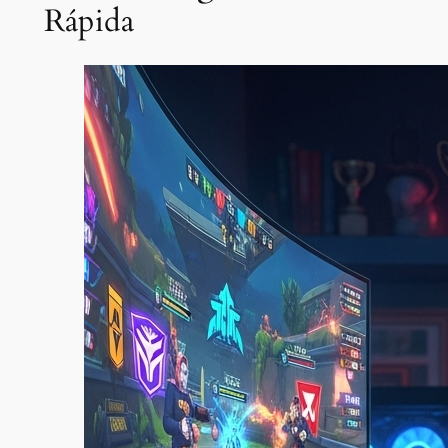
Rápida