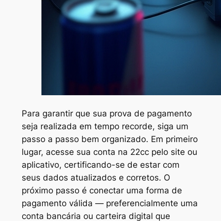
Para garantir que sua prova de pagamento
seja realizada em tempo recorde, siga um
passo a passo bem organizado. Em primeiro
lugar, acesse sua conta na 22cc pelo site ou
aplicativo, certificando-se de estar com
seus dados atualizados e corretos. O
próximo passo é conectar uma forma de
pagamento válida — preferencialmente uma
conta bancária ou carteira digital que