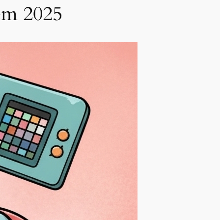
em 2025