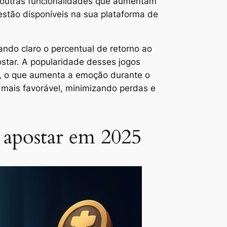
e outras funcionalidades que aumentam
estão disponíveis na sua plataforma de
ando claro o percentual de retorno ao
ostar. A popularidade desses jogos
s, o que aumenta a emoção durante o
s mais favorável, minimizando perdas e
a apostar em 2025