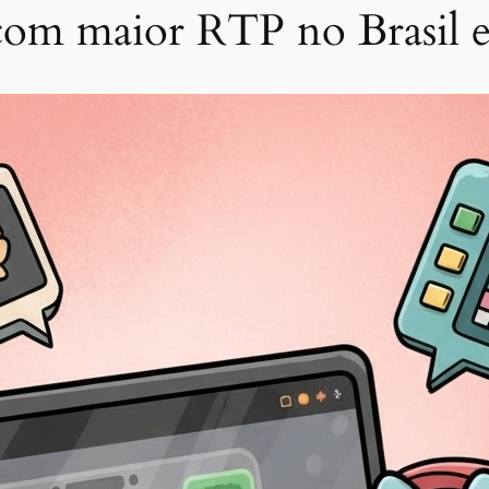
 com maior RTP no Brasil 