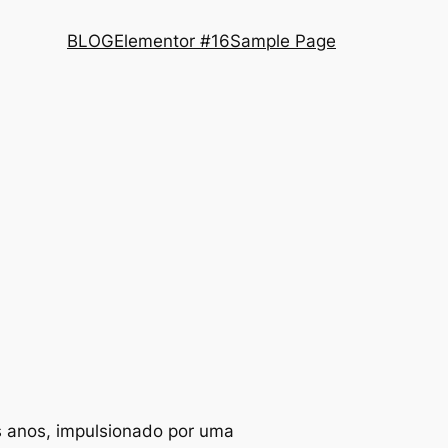
BLOG
Elementor #16
Sample Page
os anos, impulsionado por uma