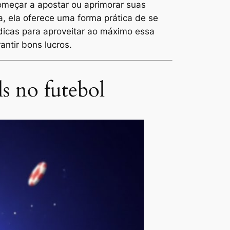
começar a apostar ou aprimorar suas
a, ela oferece uma forma prática de se
dicas para aproveitar ao máximo essa
ntir bons lucros.
s no futebol