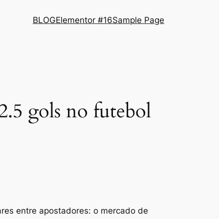
BLOG
Elementor #16
Sample Page
2.5 gols no futebol
ares entre apostadores: o mercado de