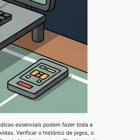
dicas essenciais podem fazer toda a
das. Verificar o histórico de jogos, o