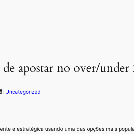
a de apostar no over/under 
類:
Uncategorized
igente e estratégica usando uma das opções mais popul