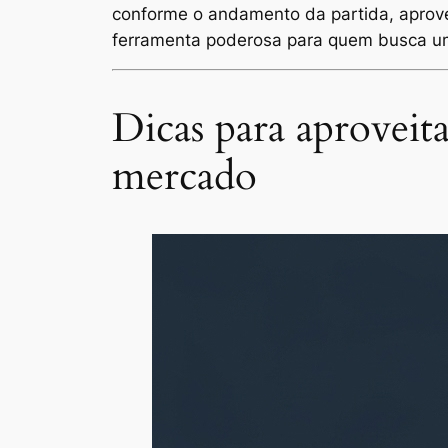
conforme o andamento da partida, aprov
ferramenta poderosa para quem busca um
Dicas para aproveita
mercado