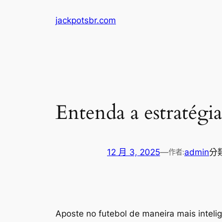
跳
jackpotsbr.com
至
主
要
內
容
Entenda a estratégi
12 月 3, 2025
—
admin
分
作者:
Aposte no futebol de maneira mais intel