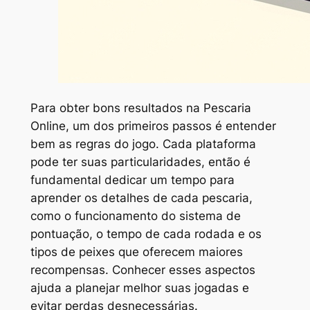
Para obter bons resultados na Pescaria
Online, um dos primeiros passos é entender
bem as regras do jogo. Cada plataforma
pode ter suas particularidades, então é
fundamental dedicar um tempo para
aprender os detalhes de cada pescaria,
como o funcionamento do sistema de
pontuação, o tempo de cada rodada e os
tipos de peixes que oferecem maiores
recompensas. Conhecer esses aspectos
ajuda a planejar melhor suas jogadas e
evitar perdas desnecessárias.