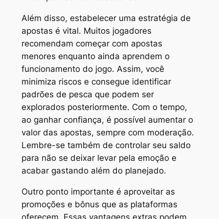
Além disso, estabelecer uma estratégia de
apostas é vital. Muitos jogadores
recomendam começar com apostas
menores enquanto ainda aprendem o
funcionamento do jogo. Assim, você
minimiza riscos e consegue identificar
padrões de pesca que podem ser
explorados posteriormente. Com o tempo,
ao ganhar confiança, é possível aumentar o
valor das apostas, sempre com moderação.
Lembre-se também de controlar seu saldo
para não se deixar levar pela emoção e
acabar gastando além do planejado.
Outro ponto importante é aproveitar as
promoções e bônus que as plataformas
oferecem. Essas vantagens extras podem