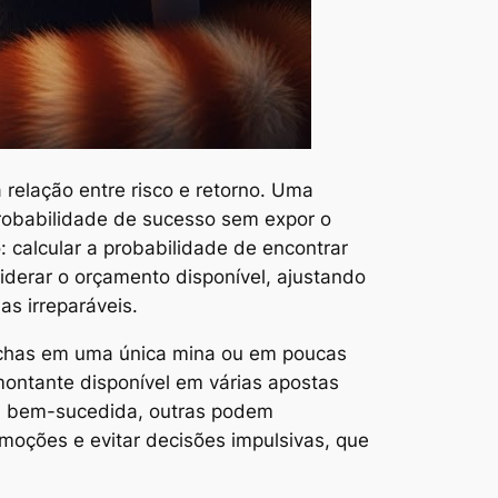
relação entre risco e retorno. Uma
babilidade de sucesso sem expor o
 calcular a probabilidade de encontrar
siderar o orçamento disponível, ajustando
as irreparáveis.
 fichas em uma única mina ou em poucas
 montante disponível em várias apostas
a bem-sucedida, outras podem
emoções e evitar decisões impulsivas, que