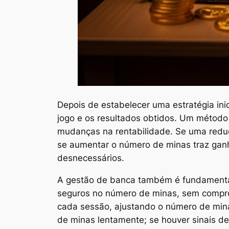
Depois de estabelecer uma estratégia ini
jogo e os resultados obtidos. Um método 
mudanças na rentabilidade. Se uma reduç
se aumentar o número de minas traz ganho
desnecessários.
A gestão de banca também é fundamental 
seguros no número de minas, sem comprom
cada sessão, ajustando o número de min
de minas lentamente; se houver sinais de 