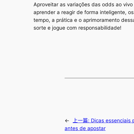
Aproveitar as variações das odds ao viv
aprender a reagir de forma inteligente,
tempo, a prática e o aprimoramento dessa
sorte e jogue com responsabilidade!
←
上一篇:
Dicas essenciais 
antes de apostar