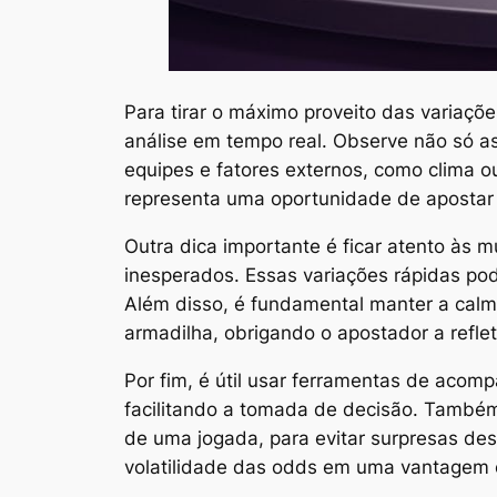
Para tirar o máximo proveito das variaç
análise em tempo real. Observe não só 
equipes e fatores externos, como clima o
representa uma oportunidade de apostar 
Outra dica importante é ficar atento às
inesperados. Essas variações rápidas p
Além disso, é fundamental manter a calm
armadilha, obrigando o apostador a refleti
Por fim, é útil usar ferramentas de aco
facilitando a tomada de decisão. Também 
de uma jogada, para evitar surpresas des
volatilidade das odds em uma vantagem e