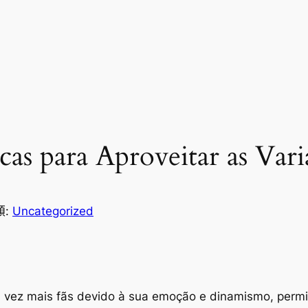
cas para Aproveitar as Var
類:
Uncategorized
 vez mais fãs devido à sua emoção e dinamismo, permi