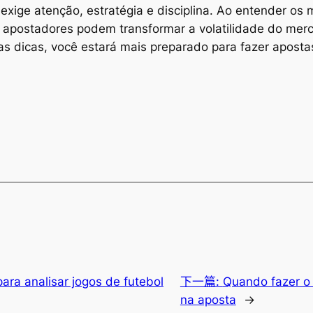
o exige atenção, estratégia e disciplina. Ao entender
 os apostadores podem transformar a volatilidade do me
s dicas, você estará mais preparado para fazer apostas
para analisar jogos de futebol
下一篇:
Quando fazer o 
na aposta
→