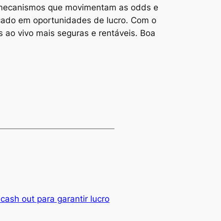
 os mecanismos que movimentam as odds e
rcado em oportunidades de lucro. Com o
 ao vivo mais seguras e rentáveis. Boa
cash out para garantir lucro