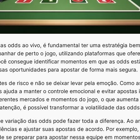
as odds ao vivo, é fundamental ter uma estratégia bem
nhar de perto o jogo, utilizando plataformas que ofe
, você consegue identificar momentos em que as odds es
sas oportunidades para apostar de forma mais segura.
ites de risco e não se deixar levar pela emoção. Como 
ajuda a manter o controle emocional e evitar apostas i
iferentes mercados e momentos do jogo, o que aumenta
 atenção, é possível transformar a volatilidade das od
de variação das odds pode fazer toda a diferença. Ao 
ências e ajustar suas apostas de acordo. Por exemplo
ode se preparar para apostar nessa equipe em momento