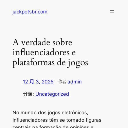
跳
jackpotsbr.com
至
主
要
內
A verdade sobre
容
influenciadores e
plataformas de jogos
12 月 3, 2025
—
admin
作者:
分類:
Uncategorized
No mundo dos jogos eletrônicos,
influenciadores têm se tornado figuras
centrais na formação de opiniões e