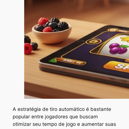
A estratégia de tiro automático é bastante
popular entre jogadores que buscam
otimizar seu tempo de jogo e aumentar suas