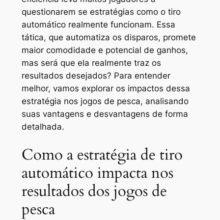
questionarem se estratégias como o tiro
automático realmente funcionam. Essa
tática, que automatiza os disparos, promete
maior comodidade e potencial de ganhos,
mas será que ela realmente traz os
resultados desejados? Para entender
melhor, vamos explorar os impactos dessa
estratégia nos jogos de pesca, analisando
suas vantagens e desvantagens de forma
detalhada.
Como a estratégia de tiro
automático impacta nos
resultados dos jogos de
pesca