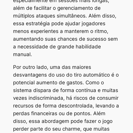
especialmente em sessões mais longas,
além de facilitar o gerenciamento de
múltiplos ataques simultâneos. Além disso,
essa estratégia pode ajudar jogadores
menos experientes a manterem o ritmo,
aumentando suas chances de sucesso sem
a necessidade de grande habilidade
manual.
Por outro lado, uma das maiores
desvantagens do uso do tiro automático é o
potencial aumento de gastos. Como o
sistema dispara de forma contínua e muitas
vezes indiscriminada, há riscos de consumir
recursos de forma descontrolada, levando a
perdas financeiras ou de pontos. Além
disso, essa abordagem pode fazer o jogo
perder parte do seu charme, que muitas