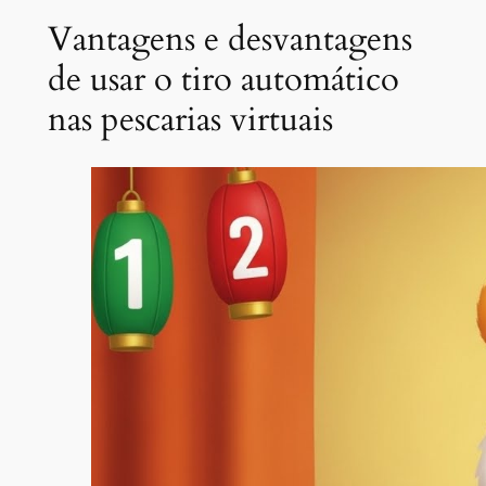
Vantagens e desvantagens
de usar o tiro automático
nas pescarias virtuais