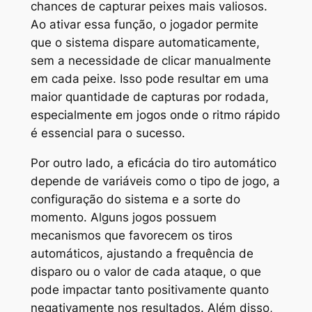
chances de capturar peixes mais valiosos.
Ao ativar essa função, o jogador permite
que o sistema dispare automaticamente,
sem a necessidade de clicar manualmente
em cada peixe. Isso pode resultar em uma
maior quantidade de capturas por rodada,
especialmente em jogos onde o ritmo rápido
é essencial para o sucesso.
Por outro lado, a eficácia do tiro automático
depende de variáveis como o tipo de jogo, a
configuração do sistema e a sorte do
momento. Alguns jogos possuem
mecanismos que favorecem os tiros
automáticos, ajustando a frequência de
disparo ou o valor de cada ataque, o que
pode impactar tanto positivamente quanto
negativamente nos resultados. Além disso,