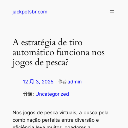
跳
jackpotsbr.com
至
主
要
內
A estratégia de tiro
容
automático funciona nos
jogos de pesca?
12 月 3, 2025
—
admin
作者:
分類:
Uncategorized
Nos jogos de pesca virtuais, a busca pela
combinação perfeita entre diversão e
eficiência leva muitos jogadores a