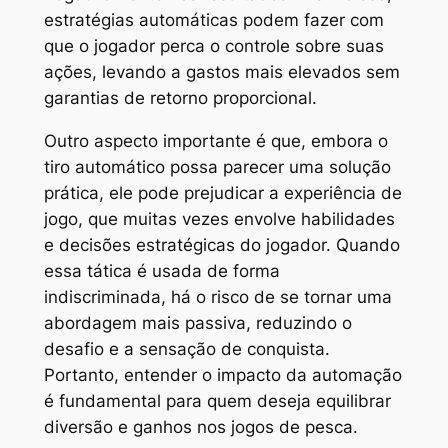
estratégias automáticas podem fazer com
que o jogador perca o controle sobre suas
ações, levando a gastos mais elevados sem
garantias de retorno proporcional.
Outro aspecto importante é que, embora o
tiro automático possa parecer uma solução
prática, ele pode prejudicar a experiência de
jogo, que muitas vezes envolve habilidades
e decisões estratégicas do jogador. Quando
essa tática é usada de forma
indiscriminada, há o risco de se tornar uma
abordagem mais passiva, reduzindo o
desafio e a sensação de conquista.
Portanto, entender o impacto da automação
é fundamental para quem deseja equilibrar
diversão e ganhos nos jogos de pesca.