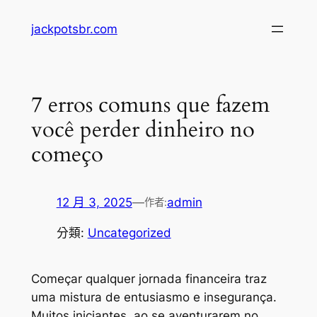
跳
jackpotsbr.com
至
主
要
內
7 erros comuns que fazem
容
você perder dinheiro no
começo
12 月 3, 2025
—
admin
作者:
分類:
Uncategorized
Começar qualquer jornada financeira traz
uma mistura de entusiasmo e insegurança.
Muitos iniciantes, ao se aventurarem no