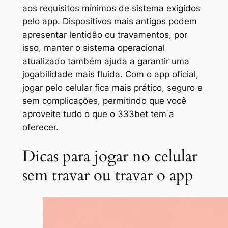
aos requisitos mínimos de sistema exigidos
pelo app. Dispositivos mais antigos podem
apresentar lentidão ou travamentos, por
isso, manter o sistema operacional
atualizado também ajuda a garantir uma
jogabilidade mais fluida. Com o app oficial,
jogar pelo celular fica mais prático, seguro e
sem complicações, permitindo que você
aproveite tudo o que o 333bet tem a
oferecer.
Dicas para jogar no celular
sem travar ou travar o app