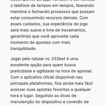
o telefone de tempos em tempos, liberando
memória e fechando processos que possam
estar consumindo recursos demais. Com
esses cuidados, sua experiência de jogo
será mais suave e livre de travamentos,
garantindo que você aproveite cada
momento de apostas com mais
tranquilidade.
Jogar pelo celular no 333bet é uma
excelente opção para quem busca
praticidade e agilidade na hora de apostar.
Com o aplicativo oficial disponível nas
principais plataformas, fica ainda mais fácil
acessar suas apostas favoritas a qualquer
hora e lugar. Seguindo as dicas de
manutenção do dispositivo e conexão de