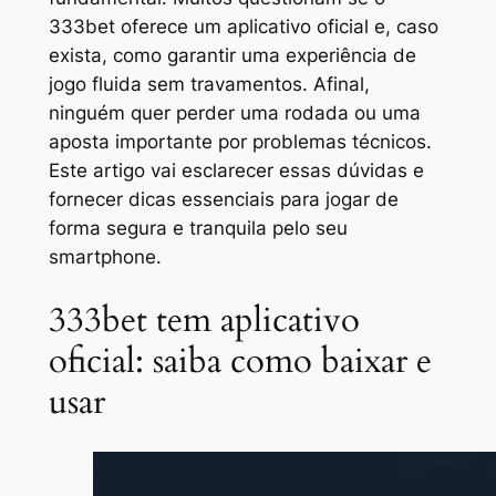
333bet oferece um aplicativo oficial e, caso
exista, como garantir uma experiência de
jogo fluida sem travamentos. Afinal,
ninguém quer perder uma rodada ou uma
aposta importante por problemas técnicos.
Este artigo vai esclarecer essas dúvidas e
fornecer dicas essenciais para jogar de
forma segura e tranquila pelo seu
smartphone.
333bet tem aplicativo
oficial: saiba como baixar e
usar