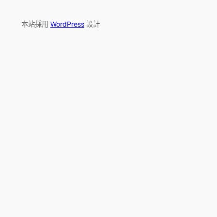
本站採用
WordPress
設計