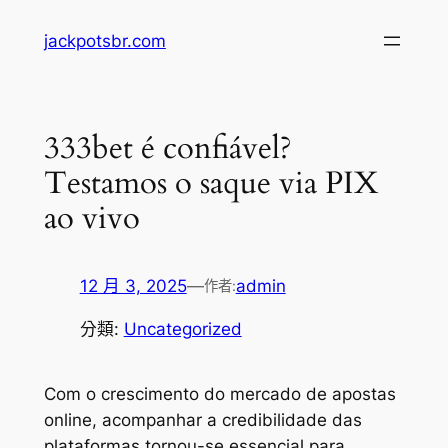
跳
jackpotsbr.com
至
主
要
內
333bet é confiável?
容
Testamos o saque via PIX
ao vivo
12 月 3, 2025
—
admin
作者:
分類:
Uncategorized
Com o crescimento do mercado de apostas
online, acompanhar a credibilidade das
plataformas tornou-se essencial para