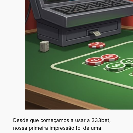
Desde que começamos a usar a 333bet,
nossa primeira impressão foi de uma