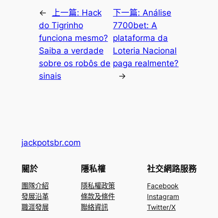
←
上一篇:
Hack
下一篇:
Análise
do Tigrinho
7700bet: A
funciona mesmo?
plataforma da
Saiba a verdade
Loteria Nacional
sobre os robôs de
paga realmente?
sinais
→
jackpotsbr.com
關於
隱私權
社交網路服務
團隊介紹
隱私權政策
Facebook
發展沿革
條款及條件
Instagram
職涯發展
聯絡資訊
Twitter/X